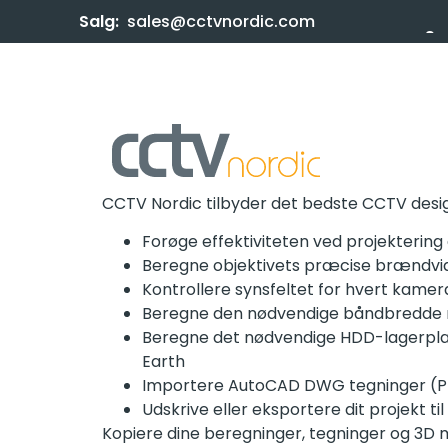
Salg:
sales@cctvnordic.com
CCTV Nordic tilbyder det bedste CCTV desi
Forøge effektiviteten ved projekteri
Beregne objektivets præcise brændvid
Kontrollere synsfeltet for hvert kame
Beregne den nødvendige båndbredde me
Beregne det nødvendige HDD-lagerplads t
Earth
Importere AutoCAD DWG tegninger (Pro
Udskrive eller eksportere dit projekt ti
Kopiere dine beregninger, tegninger og 3D m