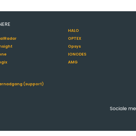
NERE
HALO
alRadar
OPTEX
nsight
Opsys
one
IONODES
ogix
AMG
jernadgang (support)
Sociale me