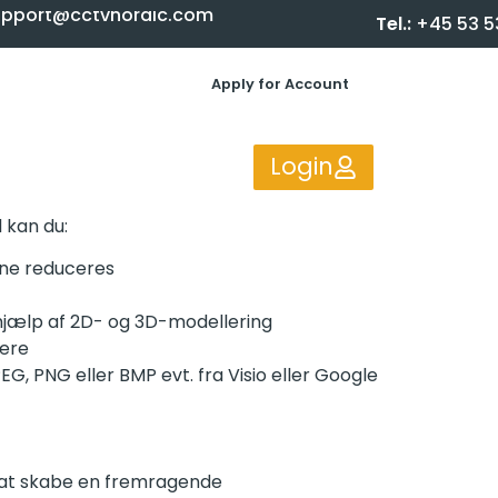
upport@cctvnordic.com
Tel.:
+45 53 5
Apply for Account
Login
 kan du:
rne reduceres
 hjælp af 2D- og 3D-modellering
vere
G, PNG eller BMP evt. fra Visio eller Google
r at skabe en fremragende