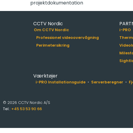
projektdokumentation
CCTV Nordic
PART
Om CCTV Nordic
i-PRO
Professionel videoovervågning
Therm
Perimetersikring
VideoI
Milest
Sightl
Værktøjer
i-PRO Installationsguide
Serverberegner
F
© 2026 CCTV Nordic A/S
Tel.:
+45 53 53 90 66