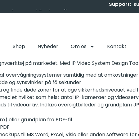
Support:
s
Shop
Nyheder
Om os
Kontakt
gnværktøj på markedet. Med IP Video System Design Tool
ng af overvågningssystemer samtidig med at omkostninge
de og synsvinkler på få sekunder
ra og finde døde zoner for at øge sikkerhedsniveauet ved
d et hvilket som helst antal IP-kameraer og videoser
il videoarkiv. Indlæs oversigtbilleder og grundplan i JPE
) eller grundplan fra PDF-fil
l PDF
ockups til MS Word, Excel, Visio eller anden software fo