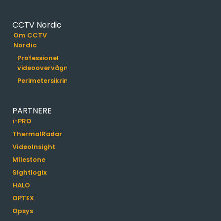
CCTV Nordic
Om CCTV
Nordic
Professionel
videoovervågning
Perimetersikring
PARTNERE
i-PRO
ThermalRadar
VideoInsight
Milestone
Sightlogix
HALO
OPTEX
Opsys