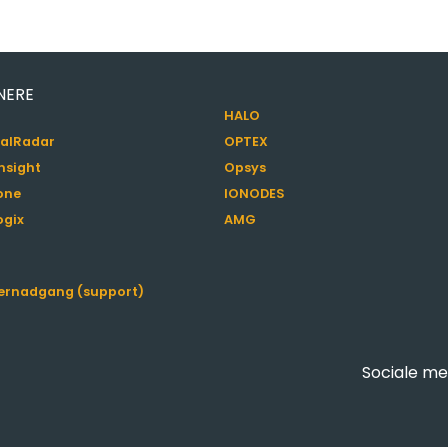
NERE
HALO
alRadar
OPTEX
nsight
Opsys
one
IONODES
ogix
AMG
jernadgang (support)
Sociale me