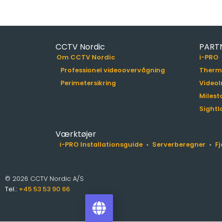
CCTV Nordic
PART
Om CCTV Nordic
i-PRO
Professionel videoovervågning
Therm
Perimetersikring
VideoI
Milest
Sightl
Værktøjer
i-PRO Installationsguide
Serverberegner
F
© 2026 CCTV Nordic A/S
Tel.:
+45 53 53 90 66
i-PRO Product Selector