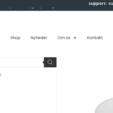
Support:
s
Shop
Nyheder
Om os
Kontakt
1