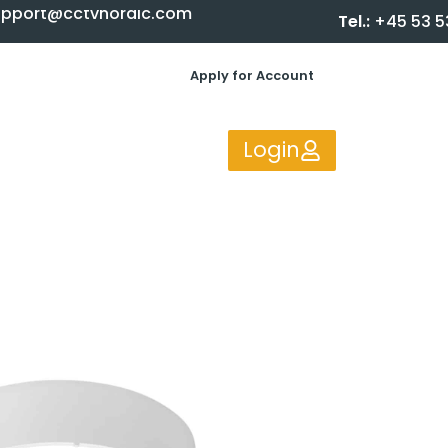
upport@cctvnordic.com
Tel.:
+45 53 5
Apply for Account
Login