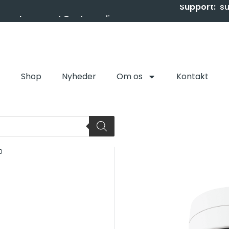
Support:
s
Shop
Nyheder
Om os
Kontakt
0