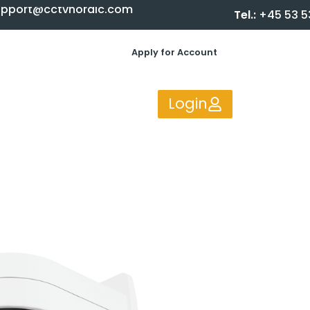
upport@cctvnordic.com
Tel.:
+45 53 5
Apply for Account
Login