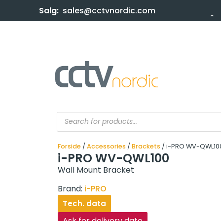
Salg:
sales@cctvnordic.com
Forside
/
Accessories
/
Brackets
/ i-PRO WV-QWL10
i-PRO WV-QWL100
Wall Mount Bracket
Brand:
i-PRO
Tech. data
Ask for delivery date