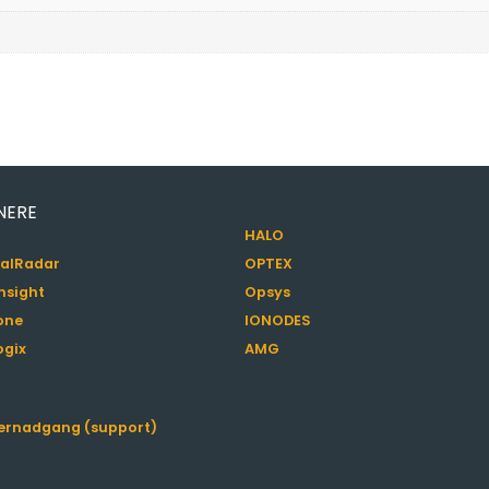
NERE
HALO
alRadar
OPTEX
nsight
Opsys
one
IONODES
ogix
AMG
jernadgang (support)