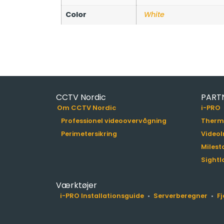
Color
White
CCTV Nordic
PART
Om CCTV Nordic
i-PRO
Professionel videoovervågning
Therm
Perimetersikring
VideoI
Milest
Sightl
Værktøjer
i-PRO Installationsguide
Serverberegner
F