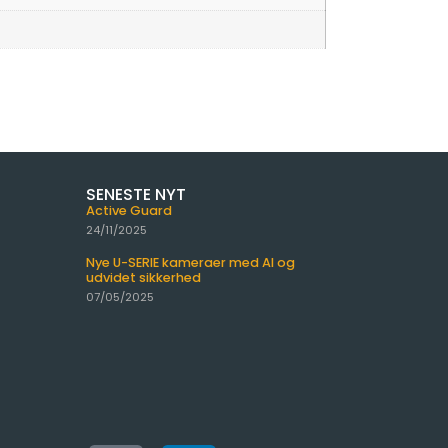
SENESTE NYT
Active Guard
24/11/2025
Nye U-SERIE kameraer med AI og
udvidet sikkerhed
07/05/2025