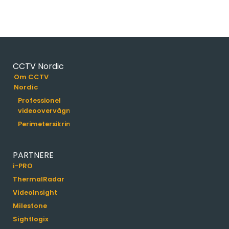
CCTV Nordic
Om CCTV
Nordic
Professionel
videoovervågning
Perimetersikring
PARTNERE
i-PRO
ThermalRadar
VideoInsight
Milestone
Sightlogix