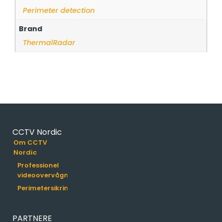
Perimeter detection
Brand
ThermalRadar
CCTV Nordic
Om CCTV
Nordic
Professionel
videoovervågning
Perimetersikring
PARTNERE