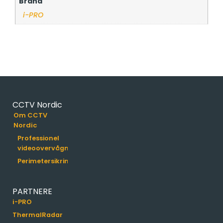
Brand
i-PRO
CCTV Nordic
Om CCTV
Nordic
Professionel
videoovervågning
Perimetersikring
PARTNERE
i-PRO
ThermalRadar