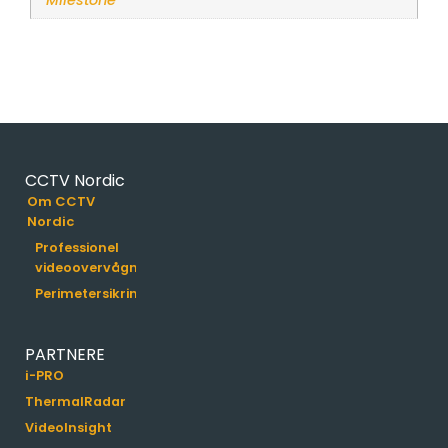
CCTV Nordic
Om CCTV
Nordic
Professionel
videoovervågning
Perimetersikring
PARTNERE
i-PRO
ThermalRadar
VideoInsight